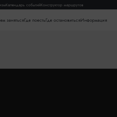
изм
Календарь событий
Конструктор маршрутов
ем заняться
Где поесть
Где остановиться
Информация