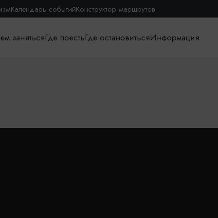
изм
Календарь событий
Конструктор маршрутов
ем заняться
Где поесть
Где остановиться
Информация