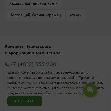
Компас Балтийской кухни
Настоящий Калининградец
Музеи
Контакты Туристского
информационного центра
+7 (4012) 555-200
8 (800) 200-55-39
Для улучшения работы сайта и его взаимодействия с
пользователями мы используем файлы cookie. Продолжая
info@visit-kaliningrad.ru
работу с сайтом, Вы разрешаете использование cookie-файлов.
Вы всегда можете отключить файлы cookie в настройках Вашего
браузера.
Согласие на обработку персональных данных.
Площадь Победы, 1
Закрыто
ПРИНЯТЬ
ул. Октябрьская, 2/3
Открыто