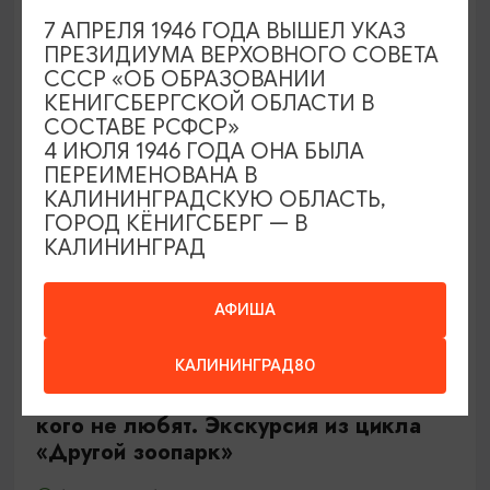
Калининград, Роял парк в «Резиденции Королей»
7 АПРЕЛЯ 1946 ГОДА ВЫШЕЛ УКАЗ
ПРЕЗИДИУМА ВЕРХОВНОГО СОВЕТА
СССР «ОБ ОБРАЗОВАНИИ
ОТ 500₽
КЕНИГСБЕРГСКОЙ ОБЛАСТИ В
СОСТАВЕ РСФСР»
4 ИЮЛЯ 1946 ГОДА ОНА БЫЛА
ПЕРЕИМЕНОВАНА В
КАЛИНИНГРАДСКУЮ ОБЛАСТЬ,
ГОРОД КЁНИГСБЕРГ — В
КАЛИНИНГРАД
АФИША
ЭКСКУРСИИ УЧРЕЖДЕНИЙ КУЛЬТУРЫ
КАЛИНИНГРАД80
Тайны панциря и чешуи или о тех,
кого не любят. Экскурсия из цикла
«Другой зоопарк»