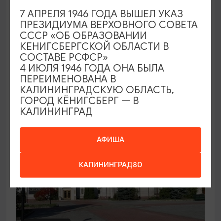
7 АПРЕЛЯ 1946 ГОДА ВЫШЕЛ УКАЗ
Семейный клуб выходного дня в
ПРЕЗИДИУМА ВЕРХОВНОГО СОВЕТА
Морском выставочном центре
СССР «ОБ ОБРАЗОВАНИИ
КЕНИГСБЕРГСКОЙ ОБЛАСТИ В
19.07.2026 - 30.08.2026, СБ 12:00, 13:00
СОСТАВЕ РСФСР»
Светлогорск, Морской выставочный центр г.
4 ИЮЛЯ 1946 ГОДА ОНА БЫЛА
Светлогорск
ПЕРЕИМЕНОВАНА В
КАЛИНИНГРАДСКУЮ ОБЛАСТЬ,
ГОРОД КЁНИГСБЕРГ — В
КАЛИНИНГРАД
АФИША
КАЛИНИНГРАД80