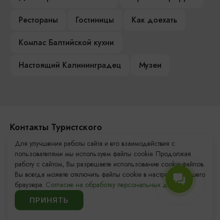
Рестораны
Гостиницы
Как доехать
Компас Балтийской кухни
Настоящий Калининградец
Музеи
Контакты Туристского
информационного центра
Для улучшения работы сайта и его взаимодействия с
пользователями мы используем файлы cookie. Продолжая
+7 (4012) 555-200
работу с сайтом, Вы разрешаете использование cookie-файлов.
Вы всегда можете отключить файлы cookie в настройках Вашего
8 (800) 200-55-39
браузера.
Согласие на обработку персональных данных.
info@visit-kaliningrad.ru
ПРИНЯТЬ