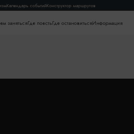
изм
Календарь событий
Конструктор маршрутов
ем заняться
Где поесть
Где остановиться
Информация