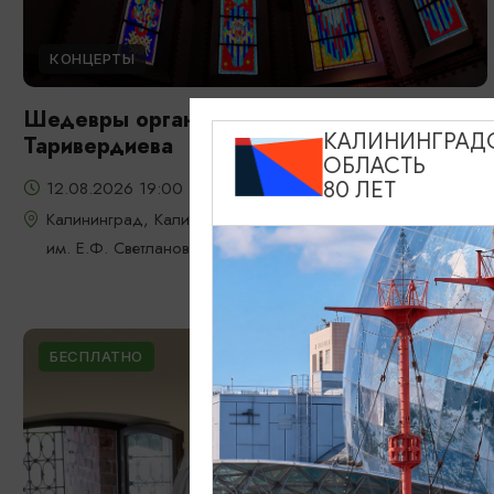
КОНЦЕРТЫ
Шедевры органной музыки: от Баха до
КАЛИНИНГРАД
Таривердиева
ОБЛАСТЬ
12.08.2026 19:00
80 ЛЕТ
Калининград, Калининградская областная филармония
им. Е.Ф. Светланова
БЕСПЛАТНО