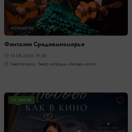
КОНЦЕРТЫ
Фантазии Средиемноморья
13.08.2026 19:30
Светлогорск, Театр эстрады «Янтарь-холл»
ОТ 3000₽