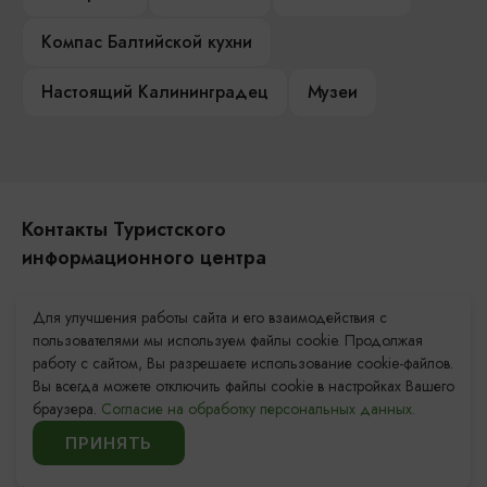
Компас Балтийской кухни
Настоящий Калининградец
Музеи
Контакты Туристского
информационного центра
+7 (4012) 555-200
Для улучшения работы сайта и его взаимодействия с
пользователями мы используем файлы cookie. Продолжая
8 (800) 200-55-39
работу с сайтом, Вы разрешаете использование cookie-файлов.
info@visit-kaliningrad.ru
Вы всегда можете отключить файлы cookie в настройках Вашего
браузера.
Согласие на обработку персональных данных.
Площадь Победы, 1
Закрыто
ПРИНЯТЬ
ул. Октябрьская, 2/3
Закрыто