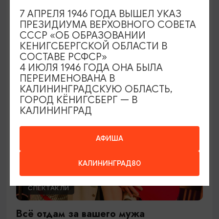
Ужин дураков
7 АПРЕЛЯ 1946 ГОДА ВЫШЕЛ УКАЗ
ПРЕЗИДИУМА ВЕРХОВНОГО СОВЕТА
28.08.2026 19:00
СССР «ОБ ОБРАЗОВАНИИ
Гурьевск, Центр культуры и досуга г. Гурьевск
КЕНИГСБЕРГСКОЙ ОБЛАСТИ В
СОСТАВЕ РСФСР»
4 ИЮЛЯ 1946 ГОДА ОНА БЫЛА
ПЕРЕИМЕНОВАНА В
ОТ 1200₽
ПУШКИНСКАЯ КАРТА
КАЛИНИНГРАДСКУЮ ОБЛАСТЬ,
ГОРОД КЁНИГСБЕРГ — В
КАЛИНИНГРАД
АФИША
КАЛИНИНГРАД80
СПЕКТАКЛИ
Всё отдам за вашего мужа