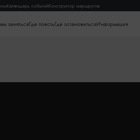
изм
Календарь событий
Конструктор маршрутов
ем заняться
Где поесть
Где остановиться
Информация