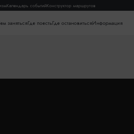
изм
Календарь событий
Конструктор маршрутов
ем заняться
Где поесть
Где остановиться
Информация