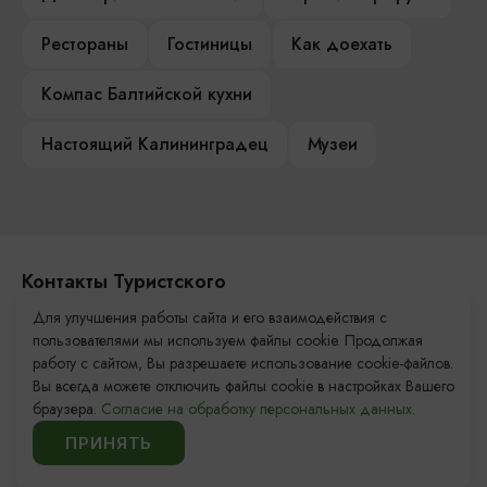
Рестораны
Гостиницы
Как доехать
Компас Балтийской кухни
Настоящий Калининградец
Музеи
Контакты Туристского
информационного центра
Для улучшения работы сайта и его взаимодействия с
пользователями мы используем файлы cookie. Продолжая
+7 (4012) 555-200
работу с сайтом, Вы разрешаете использование cookie-файлов.
Вы всегда можете отключить файлы cookie в настройках Вашего
8 (800) 200-55-39
браузера.
Согласие на обработку персональных данных.
info@visit-kaliningrad.ru
ПРИНЯТЬ