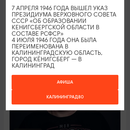
СПЕКТАКЛИ
7 АПРЕЛЯ 1946 ГОДА ВЫШЕЛ УКАЗ
ПРЕЗИДИУМА ВЕРХОВНОГО СОВЕТА
Лорд Фаунтлерой
СССР «ОБ ОБРАЗОВАНИИ
КЕНИГСБЕРГСКОЙ ОБЛАСТИ В
10.09.2026 19:00
СОСТАВЕ РСФСР»
Калининград, Калининградский областной
4 ИЮЛЯ 1946 ГОДА ОНА БЫЛА
драматический театр
ПЕРЕИМЕНОВАНА В
КАЛИНИНГРАДСКУЮ ОБЛАСТЬ,
ГОРОД КЁНИГСБЕРГ — В
КАЛИНИНГРАД
ОТ 1000₽
АФИША
КАЛИНИНГРАД80