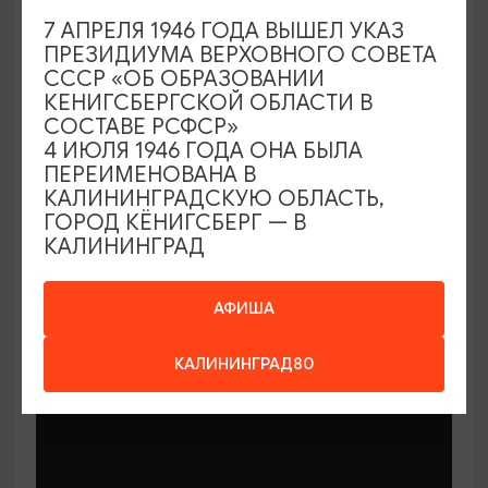
7 АПРЕЛЯ 1946 ГОДА ВЫШЕЛ УКАЗ
ПРЕЗИДИУМА ВЕРХОВНОГО СОВЕТА
СССР «ОБ ОБРАЗОВАНИИ
КЕНИГСБЕРГСКОЙ ОБЛАСТИ В
СОСТАВЕ РСФСР»
МАСТЕР-КЛАССЫ
4 ИЮЛЯ 1946 ГОДА ОНА БЫЛА
ПЕРЕИМЕНОВАНА В
КАЛИНИНГРАДСКУЮ ОБЛАСТЬ,
Мастер-классы по керамике Елены
ГОРОД КЁНИГСБЕРГ — В
Бодяковой
КАЛИНИНГРАД
03.02.2026 - 29.12.2026, вторник в 16:00
Калининград, ул. Баранова, 45
АФИША
КАЛИНИНГРАД80
ОТ 200₽