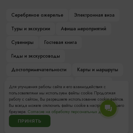
Серебряное ожерелье
Электронная виза
Туры и экскурсии
Афиша мероприятий
Сувениры
Гостевая книга
Гиды и экскурсоводы
Достопримечательности
Карты и маршруты
Рестораны
Гостиницы
Как доехать
Для улучшения работы сайта и его взаимодействия с
пользователями мы используем файлы cookie. Продолжая
Компас Балтийской кухни
работу с сайтом, Вы разрешаете использование cookie-файлов.
Вы всегда можете отключить файлы cookie в настройках Вашего
Настоящий Калининградец
Музеи
браузера.
Согласие на обработку персональных данных.
ПРИНЯТЬ