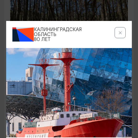
КАЛИНИНГРАДСКАЯ
ОБЛАСТЬ
80 ЛЕТ
ЭКСКУРСИИ УЧРЕЖДЕНИЙ КУЛЬТУРЫ
Аудиоспектакль «Истории Куршской
косы»
01.02.2026 - 31.12.2026, 13:00
Куршская коса
ОТ 2500₽