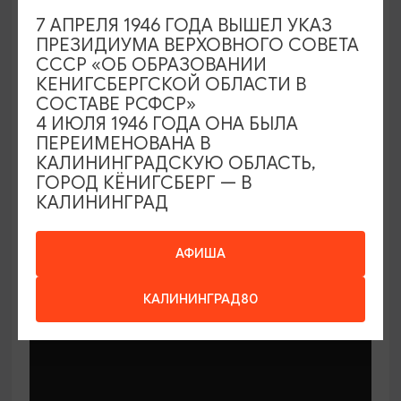
7 АПРЕЛЯ 1946 ГОДА ВЫШЕЛ УКАЗ
ПРЕЗИДИУМА ВЕРХОВНОГО СОВЕТА
СССР «ОБ ОБРАЗОВАНИИ
КЕНИГСБЕРГСКОЙ ОБЛАСТИ В
СОСТАВЕ РСФСР»
МАСТЕР-КЛАССЫ
4 ИЮЛЯ 1946 ГОДА ОНА БЫЛА
ПЕРЕИМЕНОВАНА В
КАЛИНИНГРАДСКУЮ ОБЛАСТЬ,
Мастер-классы по керамике Елены
ГОРОД КЁНИГСБЕРГ — В
Бодяковой
КАЛИНИНГРАД
03.02.2026 - 29.12.2026, вторник в 16:00
Калининград, ул. Баранова, 45
АФИША
КАЛИНИНГРАД80
ОТ 200₽