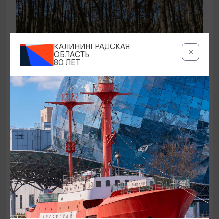
КАЛИНИНГРАДСКАЯ
ОБЛАСТЬ
80 ЛЕТ
ЭКСКУРСИИ УЧРЕЖДЕНИЙ КУЛЬТУРЫ
Аудиоспектакль «Истории Куршской
косы»
01.02.2026 - 31.12.2026, 13:00
Куршская коса
ОТ 2500₽