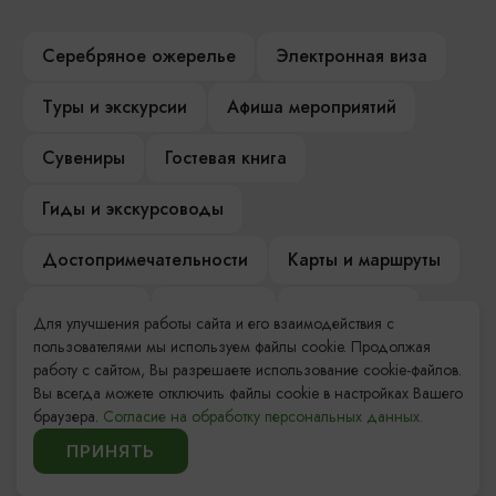
Серебряное ожерелье
Электронная виза
Туры и экскурсии
Афиша мероприятий
Сувениры
Гостевая книга
Гиды и экскурсоводы
Достопримечательности
Карты и маршруты
Рестораны
Гостиницы
Как доехать
Для улучшения работы сайта и его взаимодействия с
пользователями мы используем файлы cookie. Продолжая
Компас Балтийской кухни
работу с сайтом, Вы разрешаете использование cookie-файлов.
Вы всегда можете отключить файлы cookie в настройках Вашего
Настоящий Калининградец
Музеи
браузера.
Согласие на обработку персональных данных.
ПРИНЯТЬ