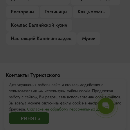
Рестораны
Гостиницы
Как доехать
Компас Балтийской кухни
Настоящий Калининградец
Музеи
Контакты Туристского
информационного центра
Для улучшения работы сайта и его взаимодействия с
пользователями мы используем файлы cookie. Продолжая
+7 (4012) 555-200
работу с сайтом, Вы разрешаете использование cookie-файлов.
Вы всегда можете отключить файлы cookie в настройках Вашего
8 (800) 200-55-39
браузера.
Согласие на обработку персональных данных.
info@visit-kaliningrad.ru
ПРИНЯТЬ