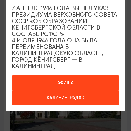
7 АПРЕЛЯ 1946 ГОДА ВЫШЕЛ УКАЗ
Семейный клуб выходного дня в
ПРЕЗИДИУМА ВЕРХОВНОГО СОВЕТА
Морском выставочном центре
СССР «ОБ ОБРАЗОВАНИИ
КЕНИГСБЕРГСКОЙ ОБЛАСТИ В
19.07.2026 - 30.08.2026, СБ 12:00, 13:00
СОСТАВЕ РСФСР»
Светлогорск, Морской выставочный центр г.
4 ИЮЛЯ 1946 ГОДА ОНА БЫЛА
Светлогорск
ПЕРЕИМЕНОВАНА В
КАЛИНИНГРАДСКУЮ ОБЛАСТЬ,
ГОРОД КЁНИГСБЕРГ — В
КАЛИНИНГРАД
АФИША
КАЛИНИНГРАД80