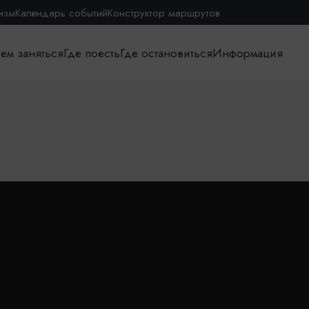
изм
Календарь событий
Конструктор маршрутов
ем заняться
Где поесть
Где остановиться
Информация