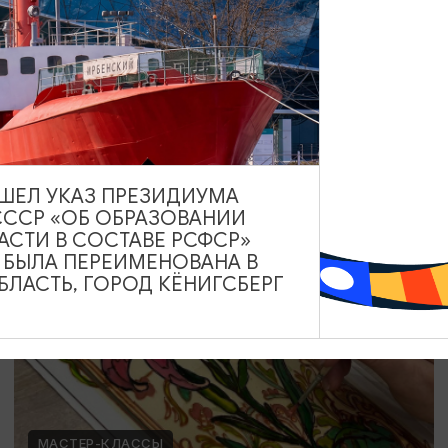
Мозаика в технике Тренкадис
19.07.2026 - 28.08.2026, 10:00, 18:00
Калининград, Студия «Стёкла»
ВЫШЕЛ УКАЗ ПРЕЗИДИУМА
СССР «ОБ ОБРАЗОВАНИИ
ОТ 2200₽
АСТИ В СОСТАВЕ РСФСР»
А БЫЛА ПЕРЕИМЕНОВАНА В
ЛАСТЬ, ГОРОД КЁНИГСБЕРГ
МАСТЕР-КЛАССЫ