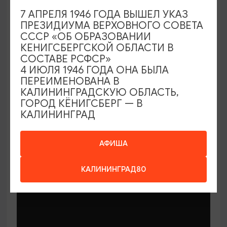
7 АПРЕЛЯ 1946 ГОДА ВЫШЕЛ УКАЗ
ПРЕЗИДИУМА ВЕРХОВНОГО СОВЕТА
СССР «ОБ ОБРАЗОВАНИИ
КЕНИГСБЕРГСКОЙ ОБЛАСТИ В
СОСТАВЕ РСФСР»
МАСТЕР-КЛАССЫ
4 ИЮЛЯ 1946 ГОДА ОНА БЫЛА
ПЕРЕИМЕНОВАНА В
КАЛИНИНГРАДСКУЮ ОБЛАСТЬ,
Мастер-классы по керамике Елены
ГОРОД КЁНИГСБЕРГ — В
Бодяковой
КАЛИНИНГРАД
03.02.2026 - 29.12.2026, вторник в 16:00
Калининград, ул. Баранова, 45
АФИША
КАЛИНИНГРАД80
ОТ 200₽