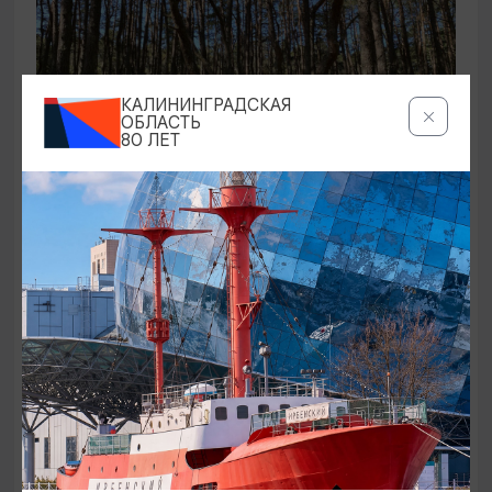
КАЛИНИНГРАДСКАЯ
ОБЛАСТЬ
80 ЛЕТ
ЭКСКУРСИИ УЧРЕЖДЕНИЙ КУЛЬТУРЫ
Аудиоспектакль «Истории Куршской
косы»
01.02.2026 - 31.12.2026, 13:00
Куршская коса
ОТ 2500₽