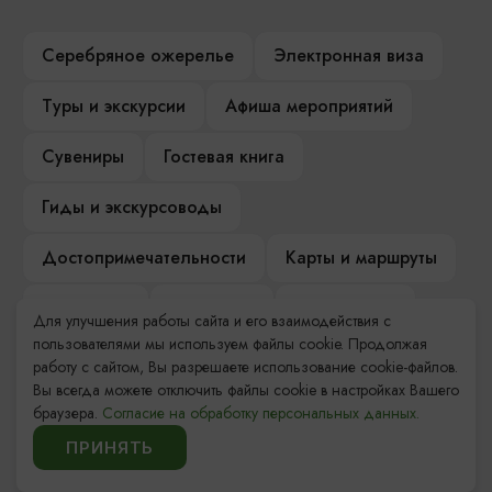
Серебряное ожерелье
Электронная виза
Туры и экскурсии
Афиша мероприятий
Сувениры
Гостевая книга
Гиды и экскурсоводы
Достопримечательности
Карты и маршруты
Рестораны
Гостиницы
Как доехать
Для улучшения работы сайта и его взаимодействия с
пользователями мы используем файлы cookie. Продолжая
Компас Балтийской кухни
работу с сайтом, Вы разрешаете использование cookie-файлов.
Вы всегда можете отключить файлы cookie в настройках Вашего
Настоящий Калининградец
Музеи
браузера.
Согласие на обработку персональных данных.
ПРИНЯТЬ