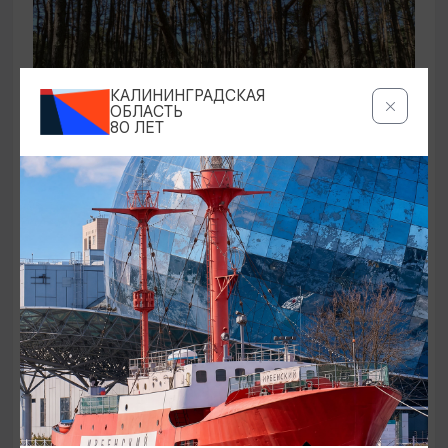
КАЛИНИНГРАДСКАЯ
ОБЛАСТЬ
80 ЛЕТ
ЭКСКУРСИИ УЧРЕЖДЕНИЙ КУЛЬТУРЫ
Аудиоспектакль «Истории Куршской
косы»
01.02.2026 - 31.12.2026, 13:00
Куршская коса
ОТ 2500₽