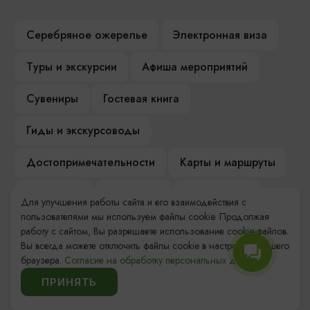
Серебряное ожерелье
Электронная виза
Туры и экскурсии
Афиша мероприятий
Сувениры
Гостевая книга
Гиды и экскурсоводы
Достопримечательности
Карты и маршруты
Рестораны
Гостиницы
Как доехать
Для улучшения работы сайта и его взаимодействия с
пользователями мы используем файлы cookie. Продолжая
Компас Балтийской кухни
работу с сайтом, Вы разрешаете использование cookie-файлов.
Вы всегда можете отключить файлы cookie в настройках Вашего
Настоящий Калининградец
Музеи
браузера.
Согласие на обработку персональных данных.
ПРИНЯТЬ