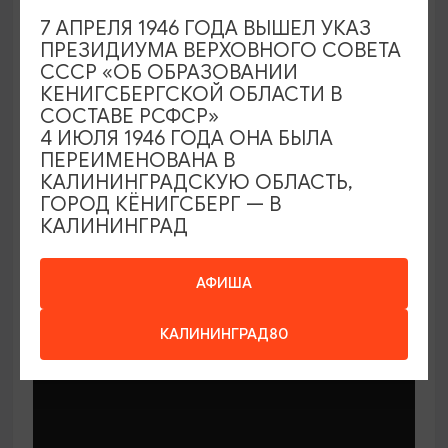
7 АПРЕЛЯ 1946 ГОДА ВЫШЕЛ УКАЗ
ПРЕЗИДИУМА ВЕРХОВНОГО СОВЕТА
СССР «ОБ ОБРАЗОВАНИИ
КЕНИГСБЕРГСКОЙ ОБЛАСТИ В
СОСТАВЕ РСФСР»
МАСТЕР-КЛАССЫ
4 ИЮЛЯ 1946 ГОДА ОНА БЫЛА
ПЕРЕИМЕНОВАНА В
КАЛИНИНГРАДСКУЮ ОБЛАСТЬ,
Мастер-классы по керамике Елены
ГОРОД КЁНИГСБЕРГ — В
Бодяковой
КАЛИНИНГРАД
03.02.2026 - 29.12.2026, вторник в 16:00
Калининград, ул. Баранова, 45
АФИША
КАЛИНИНГРАД80
ОТ 200₽