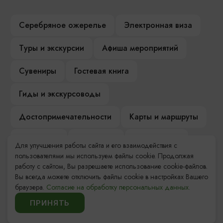
Серебряное ожерелье
Электронная виза
Туры и экскурсии
Афиша мероприятий
Сувениры
Гостевая книга
Гиды и экскурсоводы
Достопримечательности
Карты и маршруты
Рестораны
Гостиницы
Как доехать
Для улучшения работы сайта и его взаимодействия с
пользователями мы используем файлы cookie. Продолжая
Компас Балтийской кухни
работу с сайтом, Вы разрешаете использование cookie-файлов.
Вы всегда можете отключить файлы cookie в настройках Вашего
Настоящий Калининградец
Музеи
браузера.
Согласие на обработку персональных данных.
ПРИНЯТЬ