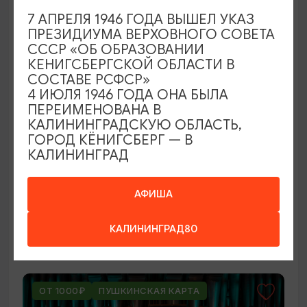
ОТ 250₽
7 АПРЕЛЯ 1946 ГОДА ВЫШЕЛ УКАЗ
ПРЕЗИДИУМА ВЕРХОВНОГО СОВЕТА
СССР «ОБ ОБРАЗОВАНИИ
КЕНИГСБЕРГСКОЙ ОБЛАСТИ В
СОСТАВЕ РСФСР»
4 ИЮЛЯ 1946 ГОДА ОНА БЫЛА
ПЕРЕИМЕНОВАНА В
КАЛИНИНГРАДСКУЮ ОБЛАСТЬ,
ГОРОД КЁНИГСБЕРГ — В
КАЛИНИНГРАД
ВЫСТАВКИ
Оставленный багаж
АФИША
02.08.2026 - 22.08.2026
КАЛИНИНГРАД80
Светлогорск, Арт-пространство «Янтарь-холл»
ОТ 1000₽
ПУШКИНСКАЯ КАРТА