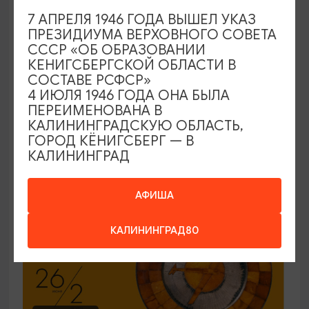
7 АПРЕЛЯ 1946 ГОДА ВЫШЕЛ УКАЗ
ЭКСКУРСИИ УЧРЕЖДЕНИЙ КУЛЬТУРЫ
ПРЕЗИДИУМА ВЕРХОВНОГО СОВЕТА
СССР «ОБ ОБРАЗОВАНИИ
Код города. История в символах
КЕНИГСБЕРГСКОЙ ОБЛАСТИ В
СОСТАВЕ РСФСР»
25.06.2026 - 30.09.2026, ПН-ПТ в 12:00
4 ИЮЛЯ 1946 ГОДА ОНА БЫЛА
Калининград, Музей янтаря
ПЕРЕИМЕНОВАНА В
КАЛИНИНГРАДСКУЮ ОБЛАСТЬ,
ГОРОД КЁНИГСБЕРГ — В
КАЛИНИНГРАД
ОТ 150₽
ПУШКИНСКАЯ КАРТА
АФИША
КАЛИНИНГРАД80