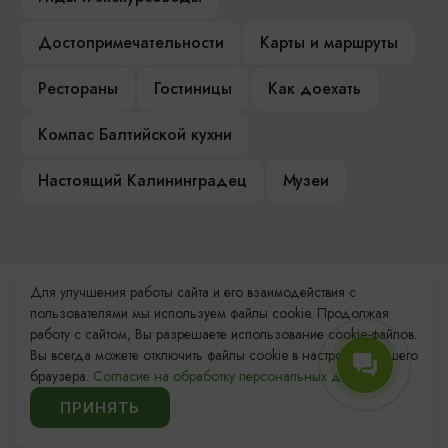
Достопримечательности
Карты и маршруты
Рестораны
Гостиницы
Как доехать
Компас Балтийской кухни
Настоящий Калининградец
Музеи
Для улучшения работы сайта и его взаимодействия с
Контакты Туристского
пользователями мы используем файлы cookie. Продолжая
информационного центра
работу с сайтом, Вы разрешаете использование cookie-файлов.
Вы всегда можете отключить файлы cookie в настройках Вашего
+7 (4012) 555-200
браузера.
Согласие на обработку персональных данных.
ПРИНЯТЬ
8 (800) 200-55-39