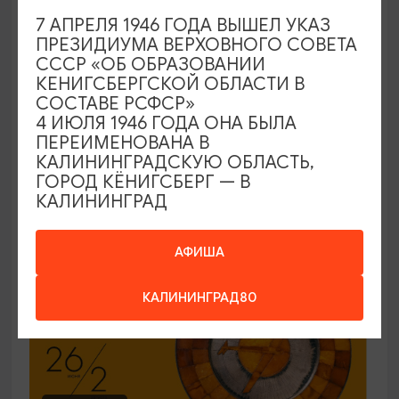
7 АПРЕЛЯ 1946 ГОДА ВЫШЕЛ УКАЗ
ЭКСКУРСИИ УЧРЕЖДЕНИЙ КУЛЬТУРЫ
ПРЕЗИДИУМА ВЕРХОВНОГО СОВЕТА
СССР «ОБ ОБРАЗОВАНИИ
Код города. История в символах
КЕНИГСБЕРГСКОЙ ОБЛАСТИ В
СОСТАВЕ РСФСР»
25.06.2026 - 30.09.2026, ПН-ПТ в 12:00
4 ИЮЛЯ 1946 ГОДА ОНА БЫЛА
Калининград, Музей янтаря
ПЕРЕИМЕНОВАНА В
КАЛИНИНГРАДСКУЮ ОБЛАСТЬ,
ГОРОД КЁНИГСБЕРГ — В
КАЛИНИНГРАД
ОТ 150₽
ПУШКИНСКАЯ КАРТА
АФИША
КАЛИНИНГРАД80