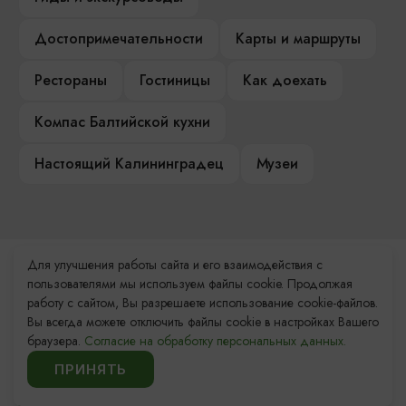
Достопримечательности
Карты и маршруты
Рестораны
Гостиницы
Как доехать
Компас Балтийской кухни
Настоящий Калининградец
Музеи
Для улучшения работы сайта и его взаимодействия с
Контакты Туристского
пользователями мы используем файлы cookie. Продолжая
информационного центра
работу с сайтом, Вы разрешаете использование cookie-файлов.
Вы всегда можете отключить файлы cookie в настройках Вашего
+7 (4012) 555-200
браузера.
Согласие на обработку персональных данных.
ПРИНЯТЬ
8 (800) 200-55-39