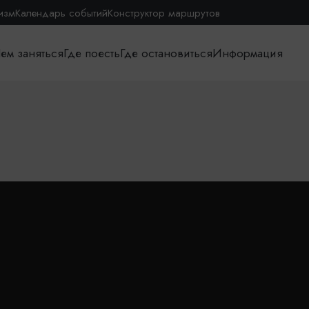
изм
Календарь событий
Конструктор маршрутов
ем заняться
Где поесть
Где остановиться
Информация