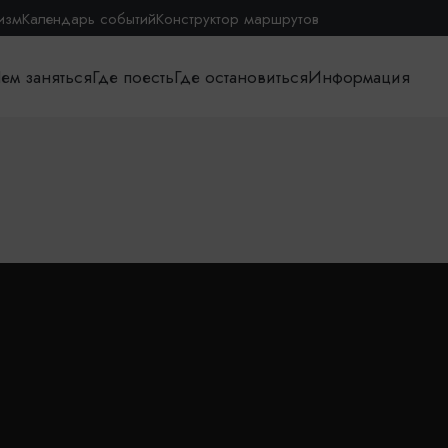
изм
Календарь событий
Конструктор маршрутов
ем заняться
Где поесть
Где остановиться
Информация