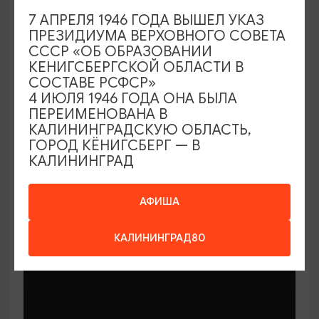
7 АПРЕЛЯ 1946 ГОДА ВЫШЕЛ УКАЗ
ПРЕЗИДИУМА ВЕРХОВНОГО СОВЕТА
СССР «ОБ ОБРАЗОВАНИИ
КЕНИГСБЕРГСКОЙ ОБЛАСТИ В
СОСТАВЕ РСФСР»
МАСТЕР-КЛАССЫ
4 ИЮЛЯ 1946 ГОДА ОНА БЫЛА
ПЕРЕИМЕНОВАНА В
КАЛИНИНГРАДСКУЮ ОБЛАСТЬ,
Мастер-классы по керамике Елены
ГОРОД КЁНИГСБЕРГ — В
Бодяковой
КАЛИНИНГРАД
03.02.2026 - 29.12.2026, вторник в 16:00
Калининград, ул. Баранова, 45
АФИША
КАЛИНИНГРАД80
ОТ 200₽