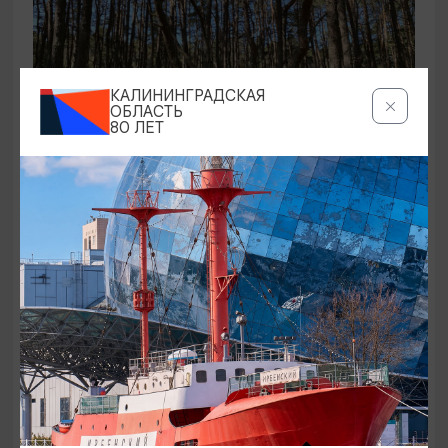
КАЛИНИНГРАДСКАЯ
ОБЛАСТЬ
80 ЛЕТ
ЭКСКУРСИИ УЧРЕЖДЕНИЙ КУЛЬТУРЫ
Аудиоспектакль «Истории Куршской
косы»
01.02.2026 - 31.12.2026, 13:00
Куршская коса
ОТ 2500₽