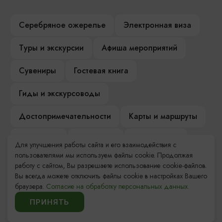
Серебряное ожерелье
Электронная виза
Туры и экскурсии
Афиша мероприятий
Сувениры
Гостевая книга
Гиды и экскурсоводы
Достопримечательности
Карты и маршруты
Рестораны
Гостиницы
Как доехать
Для улучшения работы сайта и его взаимодействия с
пользователями мы используем файлы cookie. Продолжая
Компас Балтийской кухни
работу с сайтом, Вы разрешаете использование cookie-файлов.
Вы всегда можете отключить файлы cookie в настройках Вашего
Настоящий Калининградец
Музеи
браузера.
Согласие на обработку персональных данных.
ПРИНЯТЬ