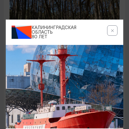
КАЛИНИНГРАДСКАЯ
ОБЛАСТЬ
80 ЛЕТ
ЭКСКУРСИИ УЧРЕЖДЕНИЙ КУЛЬТУРЫ
Аудиоспектакль «Истории Куршской
косы»
01.02.2026 - 31.12.2026, 13:00
Куршская коса
ОТ 2500₽