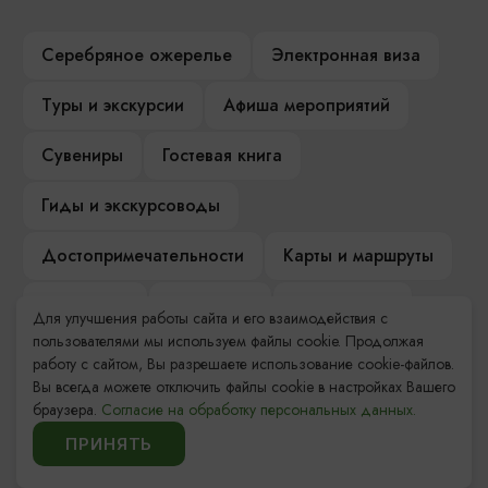
Серебряное ожерелье
Электронная виза
Туры и экскурсии
Афиша мероприятий
Сувениры
Гостевая книга
Гиды и экскурсоводы
Достопримечательности
Карты и маршруты
Рестораны
Гостиницы
Как доехать
Для улучшения работы сайта и его взаимодействия с
пользователями мы используем файлы cookie. Продолжая
Компас Балтийской кухни
работу с сайтом, Вы разрешаете использование cookie-файлов.
Вы всегда можете отключить файлы cookie в настройках Вашего
Настоящий Калининградец
Музеи
браузера.
Согласие на обработку персональных данных.
ПРИНЯТЬ