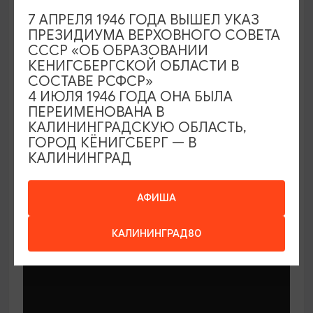
7 АПРЕЛЯ 1946 ГОДА ВЫШЕЛ УКАЗ
ПРЕЗИДИУМА ВЕРХОВНОГО СОВЕТА
СССР «ОБ ОБРАЗОВАНИИ
КЕНИГСБЕРГСКОЙ ОБЛАСТИ В
СОСТАВЕ РСФСР»
МАСТЕР-КЛАССЫ
4 ИЮЛЯ 1946 ГОДА ОНА БЫЛА
ПЕРЕИМЕНОВАНА В
КАЛИНИНГРАДСКУЮ ОБЛАСТЬ,
Мастер-классы по керамике Елены
ГОРОД КЁНИГСБЕРГ — В
Бодяковой
КАЛИНИНГРАД
03.02.2026 - 29.12.2026, вторник в 16:00
Калининград, ул. Баранова, 45
АФИША
КАЛИНИНГРАД80
ОТ 200₽