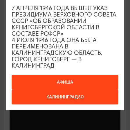
7 АПРЕЛЯ 1946 ГОДА ВЫШЕЛ УКАЗ
ПРЕЗИДИУМА ВЕРХОВНОГО СОВЕТА
СССР «ОБ ОБРАЗОВАНИИ
КЕНИГСБЕРГСКОЙ ОБЛАСТИ В
СОСТАВЕ РСФСР»
МАСТЕР-КЛАССЫ
4 ИЮЛЯ 1946 ГОДА ОНА БЫЛА
ПЕРЕИМЕНОВАНА В
КАЛИНИНГРАДСКУЮ ОБЛАСТЬ,
Мастер-классы по керамике Елены
ГОРОД КЁНИГСБЕРГ — В
Бодяковой
КАЛИНИНГРАД
03.02.2026 - 29.12.2026, вторник в 16:00
Калининград, ул. Баранова, 45
АФИША
КАЛИНИНГРАД80
ОТ 200₽