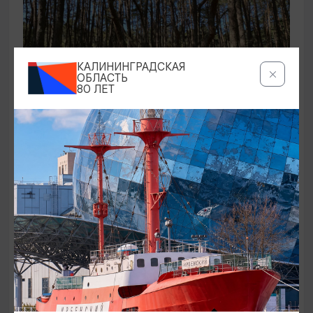
КАЛИНИНГРАДСКАЯ
ОБЛАСТЬ
80 ЛЕТ
ЭКСКУРСИИ УЧРЕЖДЕНИЙ КУЛЬТУРЫ
Аудиоспектакль «Истории Куршской
косы»
01.02.2026 - 31.12.2026, 13:00
Куршская коса
ОТ 2500₽