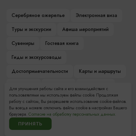
Серебряное ожерелье
Электронная виза
Туры и экскурсии
Афиша мероприятий
Сувениры
Гостевая книга
Гиды и экскурсоводы
Достопримечательности
Карты и маршруты
Рестораны
Гостиницы
Как доехать
Для улучшения работы сайта и его взаимодействия с
пользователями мы используем файлы cookie. Продолжая
Компас Балтийской кухни
работу с сайтом, Вы разрешаете использование cookie-файлов.
Вы всегда можете отключить файлы cookie в настройках Вашего
Настоящий Калининградец
Музеи
браузера.
Согласие на обработку персональных данных.
ПРИНЯТЬ