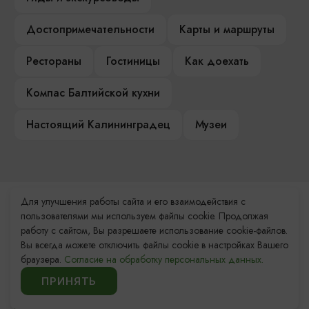
Достопримечательности
Карты и маршруты
Рестораны
Гостиницы
Как доехать
Компас Балтийской кухни
Настоящий Калининградец
Музеи
Для улучшения работы сайта и его взаимодействия с
Контакты Туристского
пользователями мы используем файлы cookie. Продолжая
информационного центра
работу с сайтом, Вы разрешаете использование cookie-файлов.
Вы всегда можете отключить файлы cookie в настройках Вашего
+7 (4012) 555-200
браузера.
Согласие на обработку персональных данных.
ПРИНЯТЬ
8 (800) 200-55-39