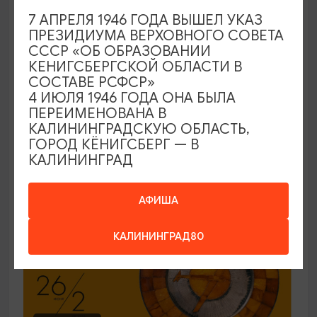
7 АПРЕЛЯ 1946 ГОДА ВЫШЕЛ УКАЗ
ЭКСКУРСИИ УЧРЕЖДЕНИЙ КУЛЬТУРЫ
ПРЕЗИДИУМА ВЕРХОВНОГО СОВЕТА
СССР «ОБ ОБРАЗОВАНИИ
Код города. История в символах
КЕНИГСБЕРГСКОЙ ОБЛАСТИ В
СОСТАВЕ РСФСР»
25.06.2026 - 30.09.2026, ПН-ПТ в 12:00
4 ИЮЛЯ 1946 ГОДА ОНА БЫЛА
Калининград, Музей янтаря
ПЕРЕИМЕНОВАНА В
КАЛИНИНГРАДСКУЮ ОБЛАСТЬ,
ГОРОД КЁНИГСБЕРГ — В
КАЛИНИНГРАД
ОТ 150₽
ПУШКИНСКАЯ КАРТА
АФИША
КАЛИНИНГРАД80