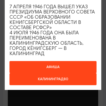
7 АПРЕЛЯ 1946 ГОДА ВЫШЕЛ УКАЗ
ПРЕЗИДИУМА ВЕРХОВНОГО СОВЕТА
СССР «ОБ ОБРАЗОВАНИИ
КЕНИГСБЕРГСКОЙ ОБЛАСТИ В
СОСТАВЕ РСФСР»
МАСТЕР-КЛАССЫ
4 ИЮЛЯ 1946 ГОДА ОНА БЫЛА
ПЕРЕИМЕНОВАНА В
КАЛИНИНГРАДСКУЮ ОБЛАСТЬ,
Мастер-классы по керамике Елены
ГОРОД КЁНИГСБЕРГ — В
Бодяковой
КАЛИНИНГРАД
03.02.2026 - 29.12.2026, вторник в 16:00
Калининград, ул. Баранова, 45
АФИША
КАЛИНИНГРАД80
ОТ 200₽