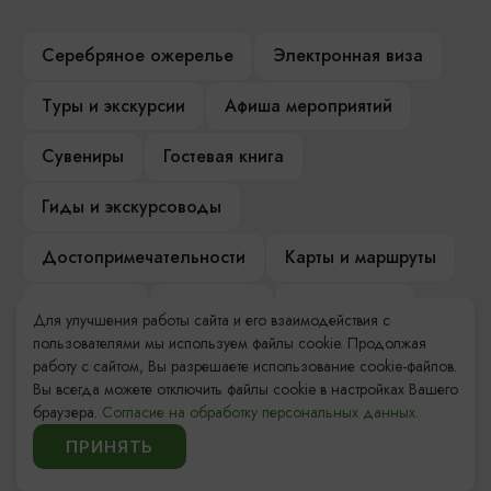
Серебряное ожерелье
Электронная виза
Туры и экскурсии
Афиша мероприятий
Сувениры
Гостевая книга
Гиды и экскурсоводы
Достопримечательности
Карты и маршруты
Рестораны
Гостиницы
Как доехать
Для улучшения работы сайта и его взаимодействия с
пользователями мы используем файлы cookie. Продолжая
Компас Балтийской кухни
работу с сайтом, Вы разрешаете использование cookie-файлов.
Вы всегда можете отключить файлы cookie в настройках Вашего
Настоящий Калининградец
Музеи
браузера.
Согласие на обработку персональных данных.
ПРИНЯТЬ