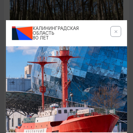
КАЛИНИНГРАДСКАЯ
ОБЛАСТЬ
80 ЛЕТ
ЭКСКУРСИИ УЧРЕЖДЕНИЙ КУЛЬТУРЫ
Аудиоспектакль «Истории Куршской
косы»
01.02.2026 - 31.12.2026, 13:00
Куршская коса
ОТ 2500₽