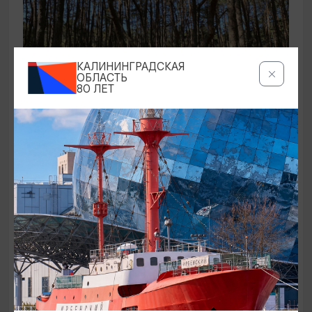
КАЛИНИНГРАДСКАЯ
ОБЛАСТЬ
80 ЛЕТ
ЭКСКУРСИИ УЧРЕЖДЕНИЙ КУЛЬТУРЫ
Аудиоспектакль «Истории Куршской
косы»
01.02.2026 - 31.12.2026, 13:00
Куршская коса
ОТ 2500₽