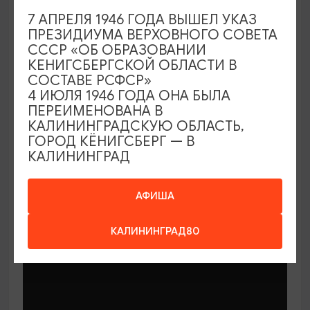
7 АПРЕЛЯ 1946 ГОДА ВЫШЕЛ УКАЗ
ПРЕЗИДИУМА ВЕРХОВНОГО СОВЕТА
СССР «ОБ ОБРАЗОВАНИИ
КЕНИГСБЕРГСКОЙ ОБЛАСТИ В
СОСТАВЕ РСФСР»
МАСТЕР-КЛАССЫ
4 ИЮЛЯ 1946 ГОДА ОНА БЫЛА
ПЕРЕИМЕНОВАНА В
КАЛИНИНГРАДСКУЮ ОБЛАСТЬ,
Мастер-классы по керамике Елены
ГОРОД КЁНИГСБЕРГ — В
Бодяковой
КАЛИНИНГРАД
03.02.2026 - 29.12.2026, вторник в 16:00
Калининград, ул. Баранова, 45
АФИША
КАЛИНИНГРАД80
ОТ 200₽