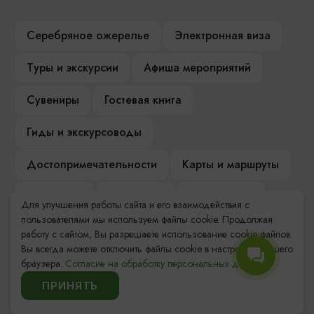
Серебряное ожерелье
Электронная виза
Туры и экскурсии
Афиша мероприятий
Сувениры
Гостевая книга
Гиды и экскурсоводы
Достопримечательности
Карты и маршруты
Рестораны
Гостиницы
Как доехать
Для улучшения работы сайта и его взаимодействия с
пользователями мы используем файлы cookie. Продолжая
Компас Балтийской кухни
работу с сайтом, Вы разрешаете использование cookie-файлов.
Вы всегда можете отключить файлы cookie в настройках Вашего
Настоящий Калининградец
Музеи
браузера.
Согласие на обработку персональных данных.
ПРИНЯТЬ