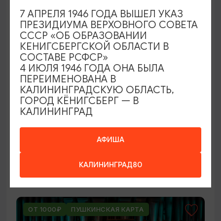
ОТ 250₽
7 АПРЕЛЯ 1946 ГОДА ВЫШЕЛ УКАЗ
ПРЕЗИДИУМА ВЕРХОВНОГО СОВЕТА
СССР «ОБ ОБРАЗОВАНИИ
КЕНИГСБЕРГСКОЙ ОБЛАСТИ В
СОСТАВЕ РСФСР»
4 ИЮЛЯ 1946 ГОДА ОНА БЫЛА
ПЕРЕИМЕНОВАНА В
КАЛИНИНГРАДСКУЮ ОБЛАСТЬ,
ГОРОД КЁНИГСБЕРГ — В
КАЛИНИНГРАД
ВЫСТАВКИ
Оставленный багаж
АФИША
02.08.2026 - 22.08.2026
КАЛИНИНГРАД80
Светлогорск, Арт-пространство «Янтарь-холл»
ОТ 1000₽
ПУШКИНСКАЯ КАРТА