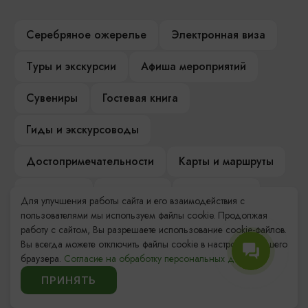
Серебряное ожерелье
Электронная виза
Туры и экскурсии
Афиша мероприятий
Сувениры
Гостевая книга
Гиды и экскурсоводы
Достопримечательности
Карты и маршруты
Рестораны
Гостиницы
Как доехать
Для улучшения работы сайта и его взаимодействия с
пользователями мы используем файлы cookie. Продолжая
Компас Балтийской кухни
работу с сайтом, Вы разрешаете использование cookie-файлов.
Вы всегда можете отключить файлы cookie в настройках Вашего
Настоящий Калининградец
Музеи
браузера.
Согласие на обработку персональных данных.
ПРИНЯТЬ