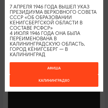
7 АПРЕЛЯ 1946 ГОДА ВЫШЕЛ УКАЗ
ПРЕЗИДИУМА ВЕРХОВНОГО СОВЕТА
СССР «ОБ ОБРАЗОВАНИИ
КЕНИГСБЕРГСКОЙ ОБЛАСТИ В
СОСТАВЕ РСФСР»
МАСТЕР-КЛАССЫ
4 ИЮЛЯ 1946 ГОДА ОНА БЫЛА
ПЕРЕИМЕНОВАНА В
КАЛИНИНГРАДСКУЮ ОБЛАСТЬ,
Мастер-классы по керамике Елены
ГОРОД КЁНИГСБЕРГ — В
Бодяковой
КАЛИНИНГРАД
03.02.2026 - 29.12.2026, вторник в 16:00
Калининград, ул. Баранова, 45
АФИША
КАЛИНИНГРАД80
ОТ 200₽