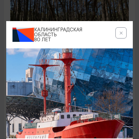
КАЛИНИНГРАДСКАЯ
ОБЛАСТЬ
80 ЛЕТ
ЭКСКУРСИИ УЧРЕЖДЕНИЙ КУЛЬТУРЫ
Аудиоспектакль «Истории Куршской
косы»
01.02.2026 - 31.12.2026, 13:00
Куршская коса
ОТ 2500₽