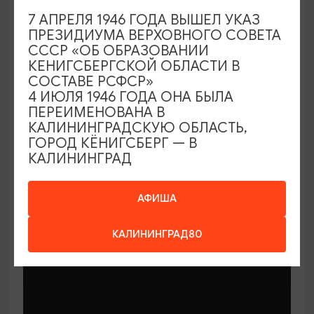
7 АПРЕЛЯ 1946 ГОДА ВЫШЕЛ УКАЗ
ПРЕЗИДИУМА ВЕРХОВНОГО СОВЕТА
СССР «ОБ ОБРАЗОВАНИИ
КЕНИГСБЕРГСКОЙ ОБЛАСТИ В
СОСТАВЕ РСФСР»
МАСТЕР-КЛАССЫ
4 ИЮЛЯ 1946 ГОДА ОНА БЫЛА
ПЕРЕИМЕНОВАНА В
КАЛИНИНГРАДСКУЮ ОБЛАСТЬ,
Мастер-классы по керамике Елены
ГОРОД КЁНИГСБЕРГ — В
Бодяковой
КАЛИНИНГРАД
03.02.2026 - 29.12.2026, вторник в 16:00
Калининград, ул. Баранова, 45
АФИША
КАЛИНИНГРАД80
ОТ 200₽