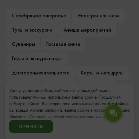
Серебряное ожерелье
Электронная виза
Туры и экскурсии
Афиша мероприятий
Сувениры
Гостевая книга
Гиды и экскурсоводы
Достопримечательности
Карты и маршруты
Рестораны
Гостиницы
Как доехать
Для улучшения работы сайта и его взаимодействия с
пользователями мы используем файлы cookie. Продолжая
Компас Балтийской кухни
работу с сайтом, Вы разрешаете использование cookie-файлов.
Вы всегда можете отключить файлы cookie в настройках Вашего
Настоящий Калининградец
Музеи
браузера.
Согласие на обработку персональных данных.
ПРИНЯТЬ