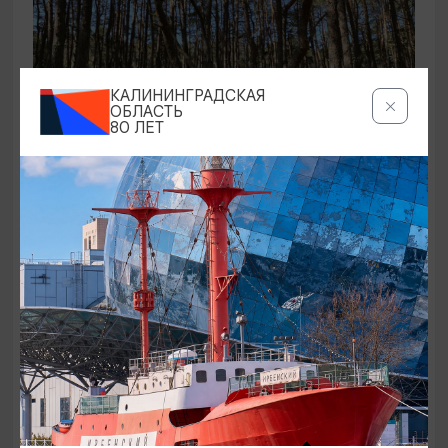
КАЛИНИНГРАДСКАЯ
ОБЛАСТЬ
80 ЛЕТ
ЭКСКУРСИИ УЧРЕЖДЕНИЙ КУЛЬТУРЫ
Аудиоспектакль «Истории Куршской
косы»
01.02.2026 - 31.12.2026, 13:00
Куршская коса
ОТ 2500₽