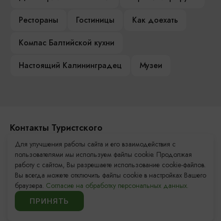
Рестораны
Гостиницы
Как доехать
Компас Балтийской кухни
Настоящий Калининградец
Музеи
Контакты Туристского
информационного центра
Для улучшения работы сайта и его взаимодействия с
пользователями мы используем файлы cookie. Продолжая
+7 (4012) 555-200
работу с сайтом, Вы разрешаете использование cookie-файлов.
Вы всегда можете отключить файлы cookie в настройках Вашего
8 (800) 200-55-39
браузера.
Согласие на обработку персональных данных.
info@visit-kaliningrad.ru
ПРИНЯТЬ