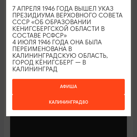
7 АПРЕЛЯ 1946 ГОДА ВЫШЕЛ УКАЗ
СПЕКТАКЛИ
ПРЕЗИДИУМА ВЕРХОВНОГО СОВЕТА
СССР «ОБ ОБРАЗОВАНИИ
Улитка и Кит
КЕНИГСБЕРГСКОЙ ОБЛАСТИ В
СОСТАВЕ РСФСР»
06.09.2026 11:00
4 ИЮЛЯ 1946 ГОДА ОНА БЫЛА
Светлогорск, Арт-пространство «Янтарь-холл»
ПЕРЕИМЕНОВАНА В
КАЛИНИНГРАДСКУЮ ОБЛАСТЬ,
ГОРОД КЁНИГСБЕРГ — В
КАЛИНИНГРАД
ОТ 500₽
ПУШКИНСКАЯ КАРТА
АФИША
КАЛИНИНГРАД80