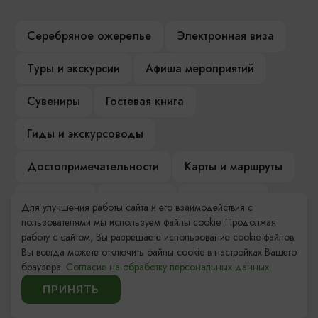
Серебряное ожерелье
Электронная виза
Туры и экскурсии
Афиша мероприятий
Сувениры
Гостевая книга
Гиды и экскурсоводы
Достопримечательности
Карты и маршруты
Рестораны
Гостиницы
Как доехать
Для улучшения работы сайта и его взаимодействия с
пользователями мы используем файлы cookie. Продолжая
Компас Балтийской кухни
работу с сайтом, Вы разрешаете использование cookie-файлов.
Вы всегда можете отключить файлы cookie в настройках Вашего
Настоящий Калининградец
Музеи
браузера.
Согласие на обработку персональных данных.
ПРИНЯТЬ