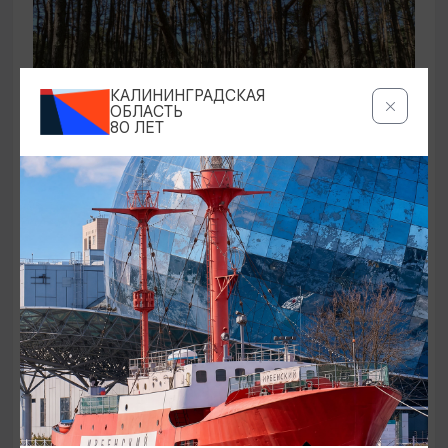
КАЛИНИНГРАДСКАЯ
ОБЛАСТЬ
80 ЛЕТ
ЭКСКУРСИИ УЧРЕЖДЕНИЙ КУЛЬТУРЫ
Аудиоспектакль «Истории Куршской
косы»
01.02.2026 - 31.12.2026, 13:00
Куршская коса
ОТ 2500₽