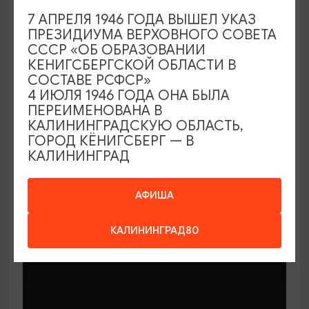
7 АПРЕЛЯ 1946 ГОДА ВЫШЕЛ УКАЗ
ПРЕЗИДИУМА ВЕРХОВНОГО СОВЕТА
СССР «ОБ ОБРАЗОВАНИИ
КЕНИГСБЕРГСКОЙ ОБЛАСТИ В
СОСТАВЕ РСФСР»
МАСТЕР-КЛАССЫ
4 ИЮЛЯ 1946 ГОДА ОНА БЫЛА
ПЕРЕИМЕНОВАНА В
КАЛИНИНГРАДСКУЮ ОБЛАСТЬ,
Мастер-классы по керамике Елены
ГОРОД КЁНИГСБЕРГ — В
Бодяковой
КАЛИНИНГРАД
03.02.2026 - 29.12.2026, вторник в 16:00
Калининград, ул. Баранова, 45
АФИША
КАЛИНИНГРАД80
ОТ 200₽