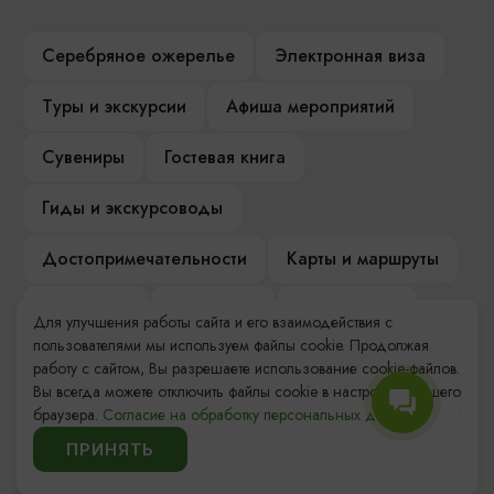
Серебряное ожерелье
Электронная виза
Туры и экскурсии
Афиша мероприятий
Сувениры
Гостевая книга
Гиды и экскурсоводы
Достопримечательности
Карты и маршруты
Рестораны
Гостиницы
Как доехать
Для улучшения работы сайта и его взаимодействия с
пользователями мы используем файлы cookie. Продолжая
Компас Балтийской кухни
работу с сайтом, Вы разрешаете использование cookie-файлов.
Вы всегда можете отключить файлы cookie в настройках Вашего
Настоящий Калининградец
Музеи
браузера.
Согласие на обработку персональных данных.
ПРИНЯТЬ