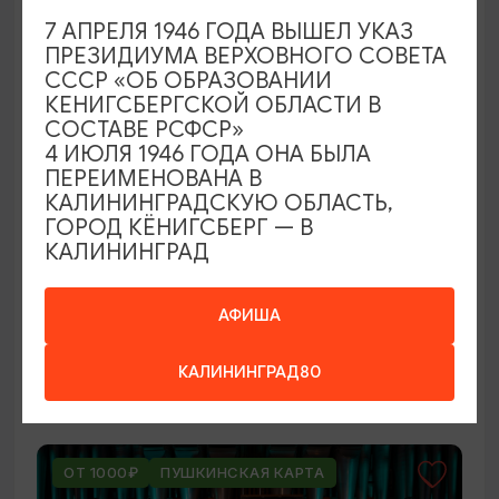
ОТ 250₽
7 АПРЕЛЯ 1946 ГОДА ВЫШЕЛ УКАЗ
ПРЕЗИДИУМА ВЕРХОВНОГО СОВЕТА
СССР «ОБ ОБРАЗОВАНИИ
КЕНИГСБЕРГСКОЙ ОБЛАСТИ В
СОСТАВЕ РСФСР»
4 ИЮЛЯ 1946 ГОДА ОНА БЫЛА
ПЕРЕИМЕНОВАНА В
КАЛИНИНГРАДСКУЮ ОБЛАСТЬ,
ГОРОД КЁНИГСБЕРГ — В
КАЛИНИНГРАД
ВЫСТАВКИ
Оставленный багаж
АФИША
02.08.2026 - 22.08.2026
КАЛИНИНГРАД80
Светлогорск, Арт-пространство «Янтарь-холл»
ОТ 1000₽
ПУШКИНСКАЯ КАРТА