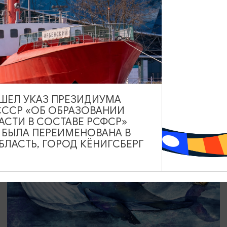
СПЕКТАКЛИ
Новые приключения Буратино
05.09.2026 11:00
Калининград, Калининградский областной музыкальный
театр
ВЫШЕЛ УКАЗ ПРЕЗИДИУМА
СССР «ОБ ОБРАЗОВАНИИ
АСТИ В СОСТАВЕ РСФСР»
А БЫЛА ПЕРЕИМЕНОВАНА В
ОТ 750₽
ЛАСТЬ, ГОРОД КЁНИГСБЕРГ