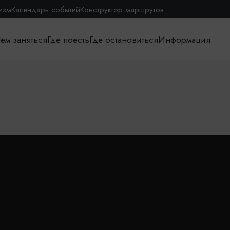
изм
Календарь событий
Конструктор маршрутов
ем заняться
Где поесть
Где остановиться
Информация