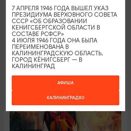
7 АПРЕЛЯ 1946 ГОДА ВЫШЕЛ УКАЗ
Концерт органной музыки: от Баха до
ПРЕЗИДИУМА ВЕРХОВНОГО СОВЕТА
Queen («Квин»)
СССР «ОБ ОБРАЗОВАНИИ
КЕНИГСБЕРГСКОЙ ОБЛАСТИ В
21.08.2026 - 26.08.2026, 19:00
СОСТАВЕ РСФСР»
Калининград, Калининградская областная
4 ИЮЛЯ 1946 ГОДА ОНА БЫЛА
филармония им. Е.Ф. Светланова
ПЕРЕИМЕНОВАНА В
КАЛИНИНГРАДСКУЮ ОБЛАСТЬ,
ГОРОД КЁНИГСБЕРГ — В
КАЛИНИНГРАД
ОТ 2500₽
АФИША
КАЛИНИНГРАД80