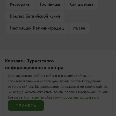
Рестораны
Гостиницы
Как доехать
Компас Балтийской кухни
Настоящий Калининградец
Музеи
Контакты Туристского
информационного центра
Для улучшения работы сайта и его взаимодействия с
+7 (4012) 555-200
пользователями мы используем файлы cookie. Продолжая
работу с сайтом, Вы разрешаете использование cookie-файлов.
8 (800) 200-55-39
Вы всегда можете отключить файлы cookie в настройках Вашего
info@visit-kaliningrad.ru
браузера.
Согласие на обработку персональных данных.
ПРИНЯТЬ
Площадь Победы, 1
Закрыто