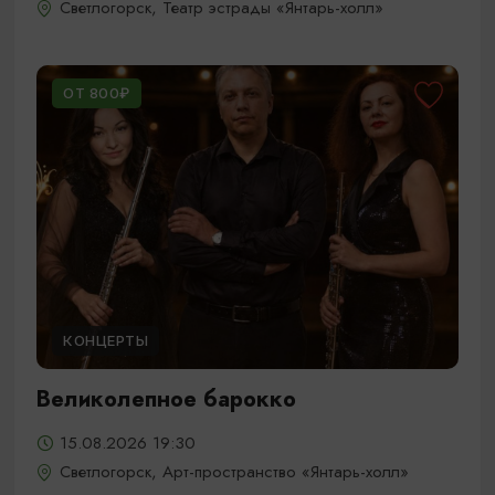
Светлогорск, Театр эстрады «Янтарь-холл»
ОТ 800₽
КОНЦЕРТЫ
Великолепное барокко
15.08.2026 19:30
Светлогорск, Арт-пространство «Янтарь-холл»