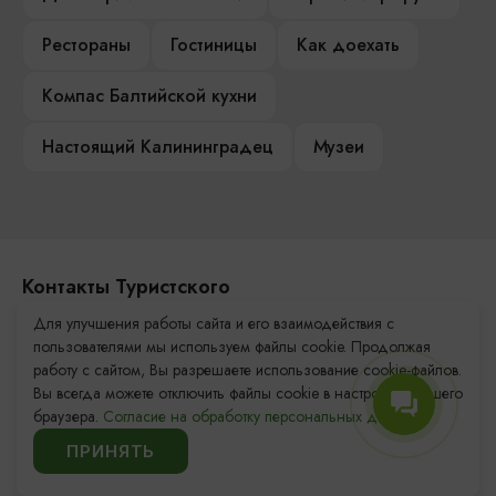
Рестораны
Гостиницы
Как доехать
Компас Балтийской кухни
Настоящий Калининградец
Музеи
Контакты Туристского
информационного центра
Для улучшения работы сайта и его взаимодействия с
пользователями мы используем файлы cookie. Продолжая
+7 (4012) 555-200
работу с сайтом, Вы разрешаете использование cookie-файлов.
Вы всегда можете отключить файлы cookie в настройках Вашего
8 (800) 200-55-39
браузера.
Согласие на обработку персональных данных.
info@visit-kaliningrad.ru
ПРИНЯТЬ