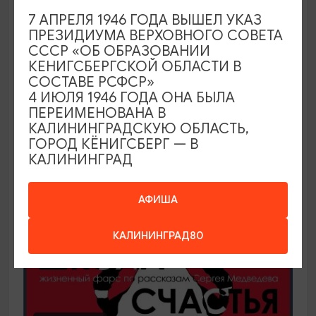
7 АПРЕЛЯ 1946 ГОДА ВЫШЕЛ УКАЗ
Арт-вечер на выставке «Предметные
ПРЕЗИДИУМА ВЕРХОВНОГО СОВЕТА
страсти»
СССР «ОБ ОБРАЗОВАНИИ
КЕНИГСБЕРГСКОЙ ОБЛАСТИ В
14.08.2026 18:00
СОСТАВЕ РСФСР»
Калининград, Калининградский областной музей
4 ИЮЛЯ 1946 ГОДА ОНА БЫЛА
изобразительных искусств
ПЕРЕИМЕНОВАНА В
КАЛИНИНГРАДСКУЮ ОБЛАСТЬ,
ГОРОД КЁНИГСБЕРГ — В
КАЛИНИНГРАД
ОТ 300₽
АФИША
КАЛИНИНГРАД80