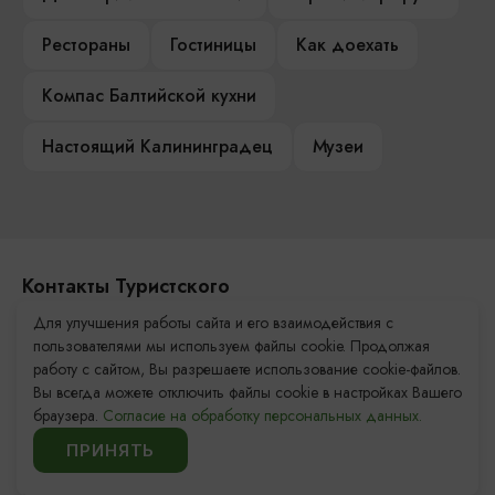
Рестораны
Гостиницы
Как доехать
Компас Балтийской кухни
Настоящий Калининградец
Музеи
Контакты Туристского
информационного центра
Для улучшения работы сайта и его взаимодействия с
пользователями мы используем файлы cookie. Продолжая
+7 (4012) 555-200
работу с сайтом, Вы разрешаете использование cookie-файлов.
Вы всегда можете отключить файлы cookie в настройках Вашего
8 (800) 200-55-39
браузера.
Согласие на обработку персональных данных.
info@visit-kaliningrad.ru
ПРИНЯТЬ