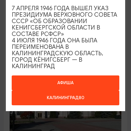
7 АПРЕЛЯ 1946 ГОДА ВЫШЕЛ УКАЗ
Семейный клуб выходного дня в
ПРЕЗИДИУМА ВЕРХОВНОГО СОВЕТА
Морском выставочном центре
СССР «ОБ ОБРАЗОВАНИИ
КЕНИГСБЕРГСКОЙ ОБЛАСТИ В
19.07.2026 - 30.08.2026, СБ 12:00, 13:00
СОСТАВЕ РСФСР»
Светлогорск, Морской выставочный центр г.
4 ИЮЛЯ 1946 ГОДА ОНА БЫЛА
Светлогорск
ПЕРЕИМЕНОВАНА В
КАЛИНИНГРАДСКУЮ ОБЛАСТЬ,
ГОРОД КЁНИГСБЕРГ — В
КАЛИНИНГРАД
АФИША
КАЛИНИНГРАД80