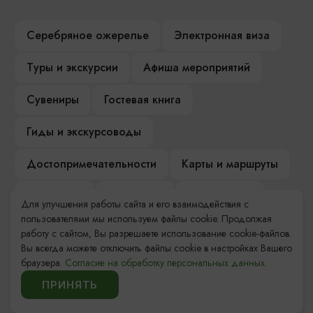
Серебряное ожерелье
Электронная виза
Туры и экскурсии
Афиша мероприятий
Сувениры
Гостевая книга
Гиды и экскурсоводы
Достопримечательности
Карты и маршруты
Рестораны
Гостиницы
Как доехать
Для улучшения работы сайта и его взаимодействия с
пользователями мы используем файлы cookie. Продолжая
Компас Балтийской кухни
работу с сайтом, Вы разрешаете использование cookie-файлов.
Вы всегда можете отключить файлы cookie в настройках Вашего
Настоящий Калининградец
Музеи
браузера.
Согласие на обработку персональных данных.
ПРИНЯТЬ