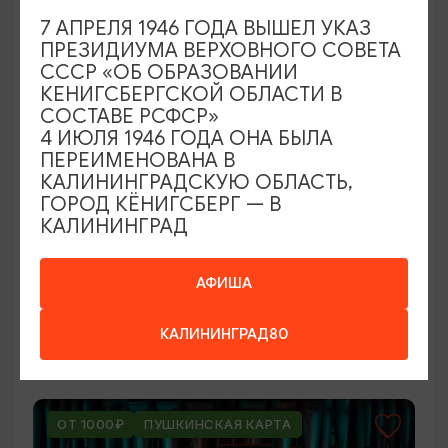
ОТ 250₽
7 АПРЕЛЯ 1946 ГОДА ВЫШЕЛ УКАЗ
ПРЕЗИДИУМА ВЕРХОВНОГО СОВЕТА
СССР «ОБ ОБРАЗОВАНИИ
КЕНИГСБЕРГСКОЙ ОБЛАСТИ В
СОСТАВЕ РСФСР»
4 ИЮЛЯ 1946 ГОДА ОНА БЫЛА
ПЕРЕИМЕНОВАНА В
КАЛИНИНГРАДСКУЮ ОБЛАСТЬ,
ГОРОД КЁНИГСБЕРГ — В
КАЛИНИНГРАД
ВЫСТАВКИ
Оставленный багаж
АФИША
02.08.2026 - 22.08.2026
КАЛИНИНГРАД80
Светлогорск, Арт-пространство «Янтарь-холл»
ОТ 1000₽
ПУШКИНСКАЯ КАРТА