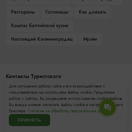
Рестораны
Гостиницы
Как доехать
Компас Балтийской кухни
Настоящий Калининградец
Музеи
Контакты Туристского
информационного центра
Для улучшения работы сайта и его взаимодействия с
пользователями мы используем файлы cookie. Продолжая
+7 (4012) 555-200
работу с сайтом, Вы разрешаете использование cookie-файлов.
Вы всегда можете отключить файлы cookie в настройках Вашего
8 (800) 200-55-39
браузера.
Согласие на обработку персональных данных.
info@visit-kaliningrad.ru
ПРИНЯТЬ