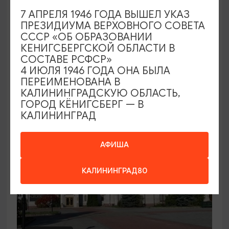
7 АПРЕЛЯ 1946 ГОДА ВЫШЕЛ УКАЗ
Семейный клуб выходного дня в
ПРЕЗИДИУМА ВЕРХОВНОГО СОВЕТА
Морском выставочном центре
СССР «ОБ ОБРАЗОВАНИИ
КЕНИГСБЕРГСКОЙ ОБЛАСТИ В
19.07.2026 - 30.08.2026, СБ 12:00, 13:00
СОСТАВЕ РСФСР»
Светлогорск, Морской выставочный центр г.
4 ИЮЛЯ 1946 ГОДА ОНА БЫЛА
Светлогорск
ПЕРЕИМЕНОВАНА В
КАЛИНИНГРАДСКУЮ ОБЛАСТЬ,
ГОРОД КЁНИГСБЕРГ — В
КАЛИНИНГРАД
АФИША
КАЛИНИНГРАД80