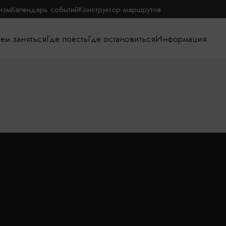
изм
Календарь событий
Конструктор маршрутов
ем заняться
Где поесть
Где остановиться
Информация