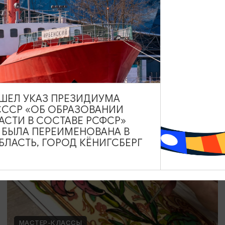
Мозаика в технике Тренкадис
19.07.2026 - 28.08.2026, 10:00, 18:00
Калининград, Студия «Стёкла»
ВЫШЕЛ УКАЗ ПРЕЗИДИУМА
СССР «ОБ ОБРАЗОВАНИИ
ОТ 2200₽
АСТИ В СОСТАВЕ РСФСР»
А БЫЛА ПЕРЕИМЕНОВАНА В
ЛАСТЬ, ГОРОД КЁНИГСБЕРГ
МАСТЕР-КЛАССЫ