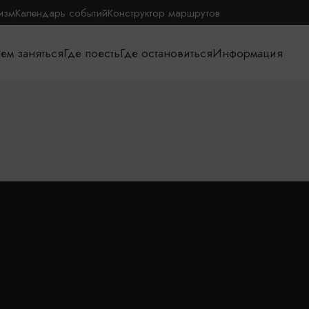
изм
Календарь событий
Конструктор маршрутов
ем заняться
Где поесть
Где остановиться
Информация