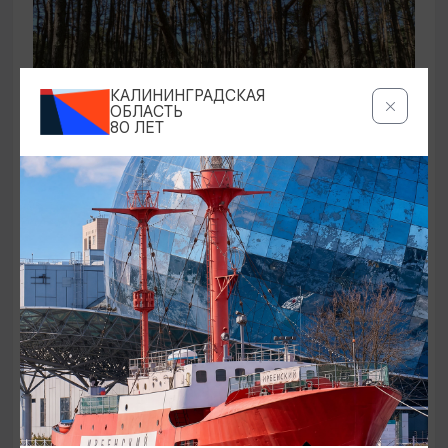
КАЛИНИНГРАДСКАЯ
ОБЛАСТЬ
80 ЛЕТ
ЭКСКУРСИИ УЧРЕЖДЕНИЙ КУЛЬТУРЫ
Аудиоспектакль «Истории Куршской
косы»
01.02.2026 - 31.12.2026, 13:00
Куршская коса
ОТ 2500₽