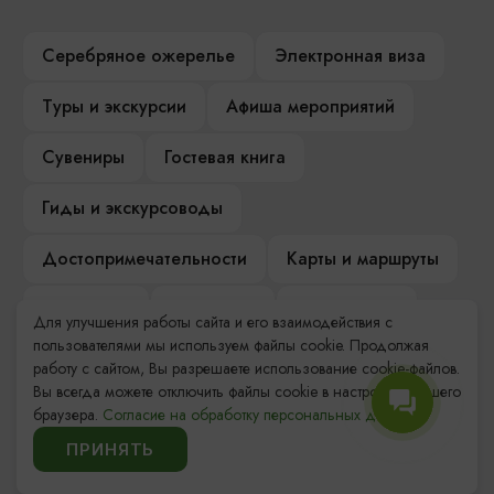
Серебряное ожерелье
Электронная виза
Туры и экскурсии
Афиша мероприятий
Сувениры
Гостевая книга
Гиды и экскурсоводы
Достопримечательности
Карты и маршруты
Рестораны
Гостиницы
Как доехать
Для улучшения работы сайта и его взаимодействия с
пользователями мы используем файлы cookie. Продолжая
Компас Балтийской кухни
работу с сайтом, Вы разрешаете использование cookie-файлов.
Вы всегда можете отключить файлы cookie в настройках Вашего
Настоящий Калининградец
Музеи
браузера.
Согласие на обработку персональных данных.
ПРИНЯТЬ