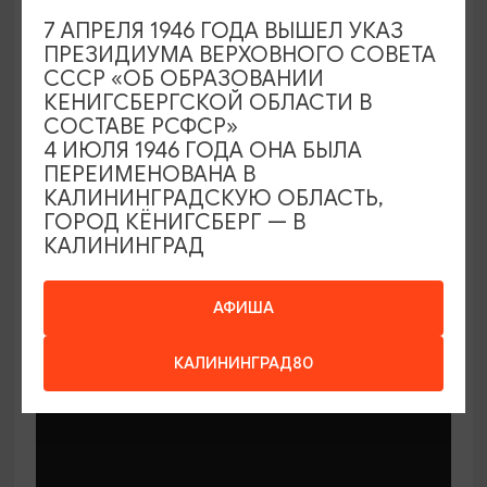
7 АПРЕЛЯ 1946 ГОДА ВЫШЕЛ УКАЗ
ПРЕЗИДИУМА ВЕРХОВНОГО СОВЕТА
СССР «ОБ ОБРАЗОВАНИИ
КЕНИГСБЕРГСКОЙ ОБЛАСТИ В
СОСТАВЕ РСФСР»
МАСТЕР-КЛАССЫ
4 ИЮЛЯ 1946 ГОДА ОНА БЫЛА
ПЕРЕИМЕНОВАНА В
КАЛИНИНГРАДСКУЮ ОБЛАСТЬ,
Мастер-классы по керамике Елены
ГОРОД КЁНИГСБЕРГ — В
Бодяковой
КАЛИНИНГРАД
03.02.2026 - 29.12.2026, вторник в 16:00
Калининград, ул. Баранова, 45
АФИША
КАЛИНИНГРАД80
ОТ 200₽