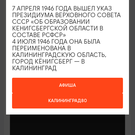
7 АПРЕЛЯ 1946 ГОДА ВЫШЕЛ УКАЗ
ПРЕЗИДИУМА ВЕРХОВНОГО СОВЕТА
СССР «ОБ ОБРАЗОВАНИИ
КЕНИГСБЕРГСКОЙ ОБЛАСТИ В
СОСТАВЕ РСФСР»
МАСТЕР-КЛАССЫ
4 ИЮЛЯ 1946 ГОДА ОНА БЫЛА
ПЕРЕИМЕНОВАНА В
КАЛИНИНГРАДСКУЮ ОБЛАСТЬ,
Мастер-классы по керамике Елены
ГОРОД КЁНИГСБЕРГ — В
Бодяковой
КАЛИНИНГРАД
03.02.2026 - 29.12.2026, вторник в 16:00
Калининград, ул. Баранова, 45
АФИША
КАЛИНИНГРАД80
ОТ 200₽