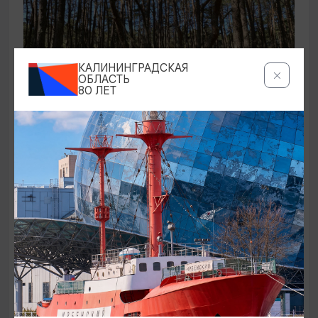
КАЛИНИНГРАДСКАЯ
ОБЛАСТЬ
80 ЛЕТ
ЭКСКУРСИИ УЧРЕЖДЕНИЙ КУЛЬТУРЫ
Аудиоспектакль «Истории Куршской
косы»
01.02.2026 - 31.12.2026, 13:00
Куршская коса
ОТ 2500₽