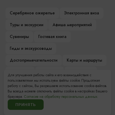
Серебряное ожерелье
Электронная виза
Туры и экскурсии
Афиша мероприятий
Сувениры
Гостевая книга
Гиды и экскурсоводы
Достопримечательности
Карты и маршруты
Рестораны
Гостиницы
Как доехать
Для улучшения работы сайта и его взаимодействия с
пользователями мы используем файлы cookie. Продолжая
Компас Балтийской кухни
работу с сайтом, Вы разрешаете использование cookie-файлов.
Вы всегда можете отключить файлы cookie в настройках Вашего
Настоящий Калининградец
Музеи
браузера.
Согласие на обработку персональных данных.
ПРИНЯТЬ