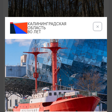
КАЛИНИНГРАДСКАЯ
ОБЛАСТЬ
80 ЛЕТ
ЭКСКУРСИИ УЧРЕЖДЕНИЙ КУЛЬТУРЫ
Аудиоспектакль «Истории Куршской
косы»
01.02.2026 - 31.12.2026, 13:00
Куршская коса
ОТ 2500₽