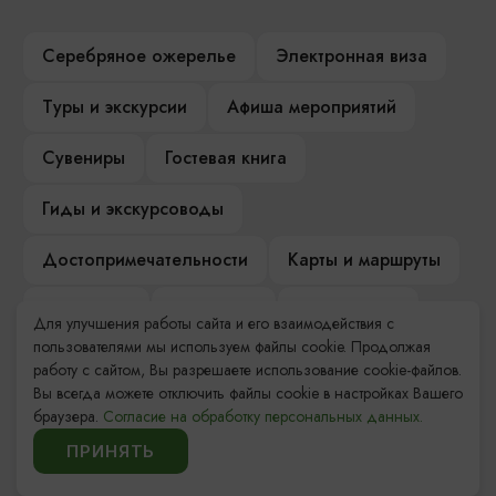
Серебряное ожерелье
Электронная виза
Туры и экскурсии
Афиша мероприятий
Сувениры
Гостевая книга
Гиды и экскурсоводы
Достопримечательности
Карты и маршруты
Рестораны
Гостиницы
Как доехать
Для улучшения работы сайта и его взаимодействия с
пользователями мы используем файлы cookie. Продолжая
Компас Балтийской кухни
работу с сайтом, Вы разрешаете использование cookie-файлов.
Вы всегда можете отключить файлы cookie в настройках Вашего
Настоящий Калининградец
Музеи
браузера.
Согласие на обработку персональных данных.
ПРИНЯТЬ