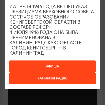
7 АПРЕЛЯ 1946 ГОДА ВЫШЕЛ УКАЗ
ПРЕЗИДИУМА ВЕРХОВНОГО СОВЕТА
СССР «ОБ ОБРАЗОВАНИИ
КЕНИГСБЕРГСКОЙ ОБЛАСТИ В
СОСТАВЕ РСФСР»
МАСТЕР-КЛАССЫ
4 ИЮЛЯ 1946 ГОДА ОНА БЫЛА
ПЕРЕИМЕНОВАНА В
КАЛИНИНГРАДСКУЮ ОБЛАСТЬ,
Мастер-классы по керамике Елены
ГОРОД КЁНИГСБЕРГ — В
Бодяковой
КАЛИНИНГРАД
03.02.2026 - 29.12.2026, вторник в 16:00
Калининград, ул. Баранова, 45
АФИША
КАЛИНИНГРАД80
ОТ 200₽