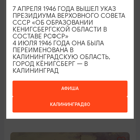
ОТ 1000₽
ПУШКИНСКАЯ КАРТА
7 АПРЕЛЯ 1946 ГОДА ВЫШЕЛ УКАЗ
ПРЕЗИДИУМА ВЕРХОВНОГО СОВЕТА
СССР «ОБ ОБРАЗОВАНИИ
КЕНИГСБЕРГСКОЙ ОБЛАСТИ В
СОСТАВЕ РСФСР»
4 ИЮЛЯ 1946 ГОДА ОНА БЫЛА
ПЕРЕИМЕНОВАНА В
КАЛИНИНГРАДСКУЮ ОБЛАСТЬ,
ГОРОД КЁНИГСБЕРГ — В
КАЛИНИНГРАД
КОНЦЕРТЫ
Саундтреки на органе
АФИША
05.08.2026 - 25.09.2026, 19:00, 18:00
КАЛИНИНГРАД80
Калининград, Калининградская областная
филармония им. Е.Ф. Светланова