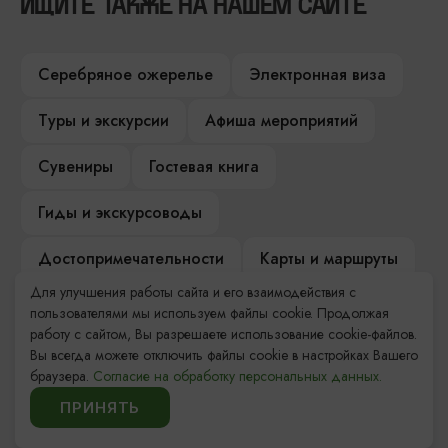
ИЩИТЕ ТАКЖЕ НА НАШЕМ САЙТЕ
Серебряное ожерелье
Электронная виза
Туры и экскурсии
Афиша мероприятий
Сувениры
Гостевая книга
Гиды и экскурсоводы
Достопримечательности
Карты и маршруты
Для улучшения работы сайта и его взаимодействия с
Рестораны
Гостиницы
Как доехать
пользователями мы используем файлы cookie. Продолжая
работу с сайтом, Вы разрешаете использование cookie-файлов.
Компас Балтийской кухни
Вы всегда можете отключить файлы cookie в настройках Вашего
браузера.
Согласие на обработку персональных данных.
Настоящий Калининградец
Музеи
ПРИНЯТЬ