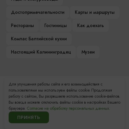
Достопримечательности
Карты и маршруты
Рестораны
Гостиницы
Как доехать
Компас Балтийской кухни
Настоящий Калининградец
Музеи
Для улучшения работы сайта и его взаимодействия с
Контакты Туристского
пользователями мы используем файлы cookie. Продолжая
информационного центра
работу с сайтом, Вы разрешаете использование cookie-файлов.
Вы всегда можете отключить файлы cookie в настройках Вашего
+7 (4012) 555-200
браузера.
Согласие на обработку персональных данных.
ПРИНЯТЬ
8 (800) 200-55-39