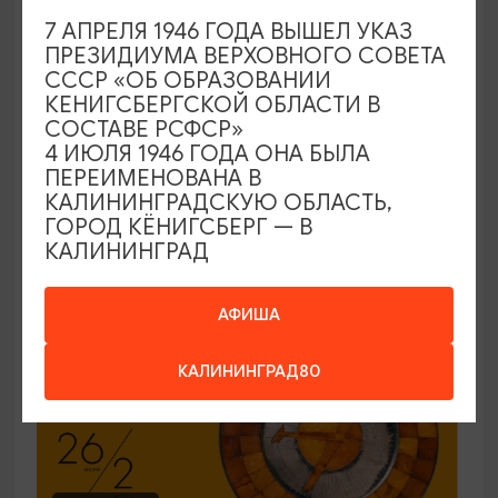
7 АПРЕЛЯ 1946 ГОДА ВЫШЕЛ УКАЗ
ЭКСКУРСИИ УЧРЕЖДЕНИЙ КУЛЬТУРЫ
ПРЕЗИДИУМА ВЕРХОВНОГО СОВЕТА
СССР «ОБ ОБРАЗОВАНИИ
Код города. История в символах
КЕНИГСБЕРГСКОЙ ОБЛАСТИ В
СОСТАВЕ РСФСР»
25.06.2026 - 30.09.2026, ПН-ПТ в 12:00
4 ИЮЛЯ 1946 ГОДА ОНА БЫЛА
Калининград, Музей янтаря
ПЕРЕИМЕНОВАНА В
КАЛИНИНГРАДСКУЮ ОБЛАСТЬ,
ГОРОД КЁНИГСБЕРГ — В
КАЛИНИНГРАД
ОТ 150₽
ПУШКИНСКАЯ КАРТА
АФИША
КАЛИНИНГРАД80