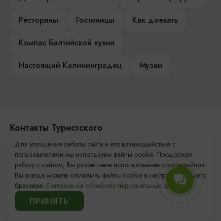
Рестораны
Гостиницы
Как доехать
Компас Балтийской кухни
Настоящий Калининградец
Музеи
Контакты Туристского
информационного центра
Для улучшения работы сайта и его взаимодействия с
пользователями мы используем файлы cookie. Продолжая
+7 (4012) 555-200
работу с сайтом, Вы разрешаете использование cookie-файлов.
Вы всегда можете отключить файлы cookie в настройках Вашего
8 (800) 200-55-39
браузера.
Согласие на обработку персональных данных.
info@visit-kaliningrad.ru
ПРИНЯТЬ