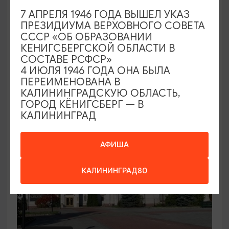
7 АПРЕЛЯ 1946 ГОДА ВЫШЕЛ УКАЗ
Семейный клуб выходного дня в
ПРЕЗИДИУМА ВЕРХОВНОГО СОВЕТА
Морском выставочном центре
СССР «ОБ ОБРАЗОВАНИИ
КЕНИГСБЕРГСКОЙ ОБЛАСТИ В
19.07.2026 - 30.08.2026, СБ 12:00, 13:00
СОСТАВЕ РСФСР»
Светлогорск, Морской выставочный центр г.
4 ИЮЛЯ 1946 ГОДА ОНА БЫЛА
Светлогорск
ПЕРЕИМЕНОВАНА В
КАЛИНИНГРАДСКУЮ ОБЛАСТЬ,
ГОРОД КЁНИГСБЕРГ — В
КАЛИНИНГРАД
АФИША
КАЛИНИНГРАД80