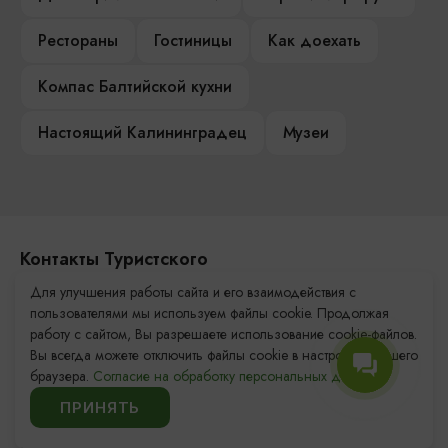
Рестораны
Гостиницы
Как доехать
Компас Балтийской кухни
Настоящий Калининградец
Музеи
Контакты Туристского
информационного центра
Для улучшения работы сайта и его взаимодействия с
пользователями мы используем файлы cookie. Продолжая
+7 (4012) 555-200
работу с сайтом, Вы разрешаете использование cookie-файлов.
Вы всегда можете отключить файлы cookie в настройках Вашего
8 (800) 200-55-39
браузера.
Согласие на обработку персональных данных.
info@visit-kaliningrad.ru
ПРИНЯТЬ