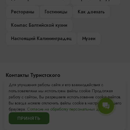
Рестораны
Гостиницы
Как доехать
Компас Балтийской кухни
Настоящий Калининградец
Музеи
Контакты Туристского
информационного центра
Для улучшения работы сайта и его взаимодействия с
пользователями мы используем файлы cookie. Продолжая
+7 (4012) 555-200
работу с сайтом, Вы разрешаете использование cookie-файлов.
Вы всегда можете отключить файлы cookie в настройках Вашего
8 (800) 200-55-39
браузера.
Согласие на обработку персональных данных.
info@visit-kaliningrad.ru
ПРИНЯТЬ