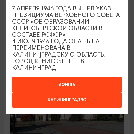
7 АПРЕЛЯ 1946 ГОДА ВЫШЕЛ УКАЗ
Семейный клуб выходного дня в
ПРЕЗИДИУМА ВЕРХОВНОГО СОВЕТА
Морском выставочном центре
СССР «ОБ ОБРАЗОВАНИИ
КЕНИГСБЕРГСКОЙ ОБЛАСТИ В
19.07.2026 - 30.08.2026, СБ 12:00, 13:00
СОСТАВЕ РСФСР»
Светлогорск, Морской выставочный центр г.
4 ИЮЛЯ 1946 ГОДА ОНА БЫЛА
Светлогорск
ПЕРЕИМЕНОВАНА В
КАЛИНИНГРАДСКУЮ ОБЛАСТЬ,
ГОРОД КЁНИГСБЕРГ — В
КАЛИНИНГРАД
АФИША
КАЛИНИНГРАД80