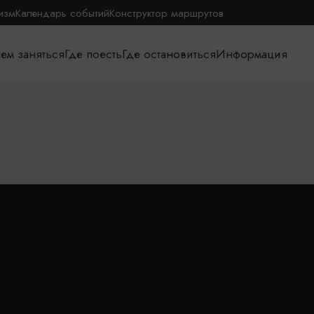
изм
Календарь событий
Конструктор маршрутов
ем заняться
Где поесть
Где остановиться
Информация