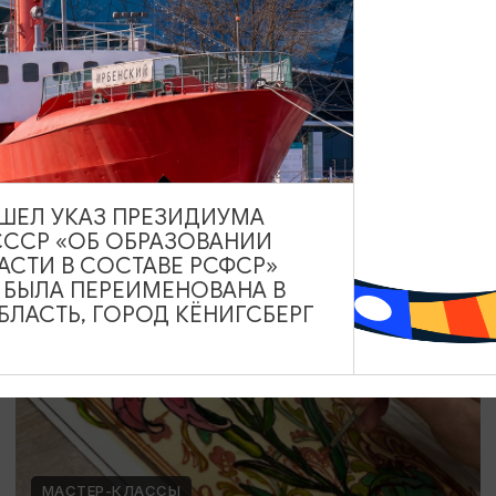
Мозаика в технике Тренкадис
19.07.2026 - 28.08.2026, 10:00, 18:00
Калининград, Студия «Стёкла»
ВЫШЕЛ УКАЗ ПРЕЗИДИУМА
СССР «ОБ ОБРАЗОВАНИИ
ОТ 2200₽
АСТИ В СОСТАВЕ РСФСР»
А БЫЛА ПЕРЕИМЕНОВАНА В
ЛАСТЬ, ГОРОД КЁНИГСБЕРГ
МАСТЕР-КЛАССЫ