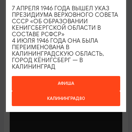
7 АПРЕЛЯ 1946 ГОДА ВЫШЕЛ УКАЗ
ПРЕЗИДИУМА ВЕРХОВНОГО СОВЕТА
СССР «ОБ ОБРАЗОВАНИИ
КЕНИГСБЕРГСКОЙ ОБЛАСТИ В
СОСТАВЕ РСФСР»
МАСТЕР-КЛАССЫ
4 ИЮЛЯ 1946 ГОДА ОНА БЫЛА
ПЕРЕИМЕНОВАНА В
КАЛИНИНГРАДСКУЮ ОБЛАСТЬ,
Мастер-классы по керамике Елены
ГОРОД КЁНИГСБЕРГ — В
Бодяковой
КАЛИНИНГРАД
03.02.2026 - 29.12.2026, вторник в 16:00
Калининград, ул. Баранова, 45
АФИША
КАЛИНИНГРАД80
ОТ 200₽