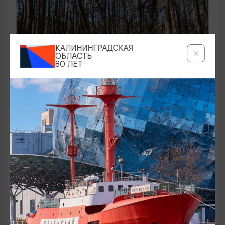
КАЛИНИНГРАДСКАЯ
ОБЛАСТЬ
80 ЛЕТ
ЭКСКУРСИИ УЧРЕЖДЕНИЙ КУЛЬТУРЫ
Аудиоспектакль «Истории Куршской
косы»
01.02.2026 - 31.12.2026, 13:00
Куршская коса
ОТ 2500₽