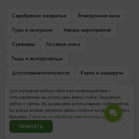
Серебряное ожерелье
Электронная виза
Туры и экскурсии
Афиша мероприятий
Сувениры
Гостевая книга
Гиды и экскурсоводы
Достопримечательности
Карты и маршруты
Рестораны
Гостиницы
Как доехать
Для улучшения работы сайта и его взаимодействия с
пользователями мы используем файлы cookie. Продолжая
Компас Балтийской кухни
работу с сайтом, Вы разрешаете использование cookie-файлов.
Вы всегда можете отключить файлы cookie в настройках Вашего
Настоящий Калининградец
Музеи
браузера.
Согласие на обработку персональных данных.
ПРИНЯТЬ